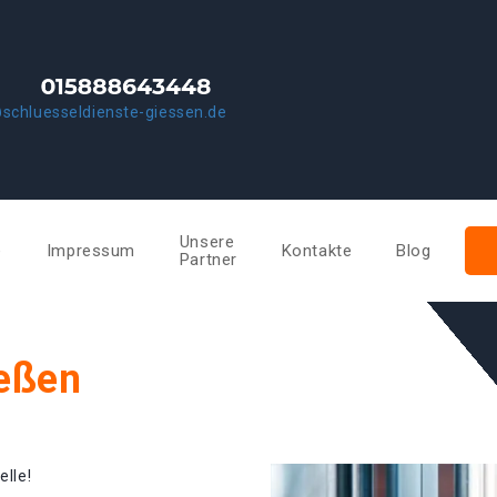
schluesseldienste-giessen.de
Unsere
e
Impressum
Kontakte
Blog
Partner
ießen
elle!