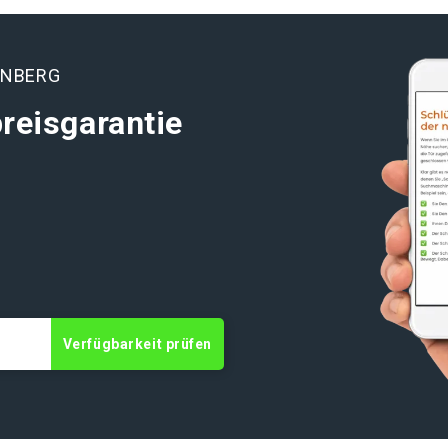
ENBERG
reisgarantie
t
Verfügbarkeit prüfen